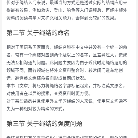
但对于绳结入门来说，最适当的方式还是透过实际的结绳应用来
得最有效果，例如救灾、登山、钓鱼等入门课程后，再经由额外
资料的阅读与学习来扩充相关能力，会得到比较好的效果。
第二节 关于绳结的命名
相对于英语系国家而言，绳结名称在中文中并没有一个统一的命
名，常有一个绳结对应到两个及以上的名字，且差异过大，造成
无法互相沟通的问题。此问题主要因为由于近代时期绳结运用的
领域不同，而各领域在将外文资料整合时，较常闭门造车地创
造、翻译英文绳结命名而形成目前的状况。
本书（文章）将尽力将绳结名字都标记起来，并标注英文原名，
对使用者在以后的搜索，查找资料时更方便。
对于某些熟悉并且使用外文学习绳结的人来说，使用原文沟通不
失为一种相对较为精确的方式。
第三节 关于绳结的强度问题
绳结是将原有的平直结构进行弯曲所形成期望的结构，额外的弯