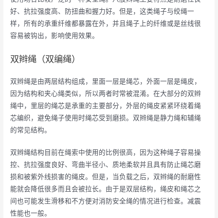
好、抗拉强度高、防扭曲和握力好。但是，这类绳子与绞绳一
样，所有的承重纤维都暴露在外，并且绳子上的纤维或是丝线很
容易被钩出，影响使用效果。
双辫绳（双编绳）
双辫绳是由两层结构组成，里面一层是绳芯，外面一层是绳皮，
因为结构和夹心绳类似，所以两者时常被混淆。在大部分的双辫
绳中，里层的绳芯是承重的主要部分，外层的绳皮紧紧环绕着绳
芯编织，避免绳子使用时绳芯受到磨损。双辫绳是静力绳和辅绳
的常见结构。
双辫绳结构目前在绳索中使用的比例很高，因为这种绳子容易操
控、抗拉强度良好、弯曲半径小、质地柔软并且具有防止绳芯磨
损和被紫外线损害的绳皮。但是，当负载之后，双辫绳的耐磨性
能就会降低很多而且会被拉长。由于是双层结构，绳皮和绳芯之
间也可能发生滑移和不方便对消防安全绳的情况进行检查。减震
性能也一般。