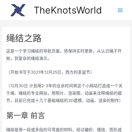
跳
TheKnotsWorld
至
Main
内
Men
容
绳结之路
这是一个学习绳结的导航页面，将保持实时更新，从认识绳子开
始，到复杂的绳结演示。
（开始书写于2021年12月25日，西方的圣诞节）
（12月30日 计划用2-3年的业余时间将这个小网站打造成一个关
于绳、绳结的专业网站，用照片、渲染图、动画来诠释绳结的细
节，目前已完成十几个基础绳结的3D建模，动画、渲染的制作）
第一章 前言
绳结是用一段或多段的可弯曲的材料，经过编织、缠绕、而形成