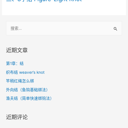
S
e
a
r
近期文章
c
h
第1章：结
f
织布结 weaver’s knot
o
竿稍红绳怎么绑
r
外向结（鱼钩基础绑法）
:
渔夫结（简单快速绑钩法）
近期评论