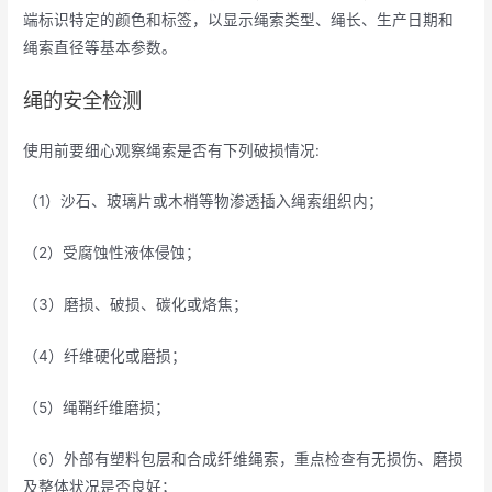
端标识特定的颜色和标签，以显示绳索类型、绳长、生产日期和
绳索直径等基本参数。
绳的安全检测
使用前要细心观察绳索是否有下列破损情况:
（1）沙石、玻璃片或木梢等物渗透插入绳索组织内；
（2）受腐蚀性液体侵蚀；
（3）磨损、破损、碳化或烙焦；
（4）纤维硬化或磨损；
（5）绳鞘纤维磨损；
（6）外部有塑料包层和合成纤维绳索，重点检查有无损伤、磨损
及整体状况是否良好；