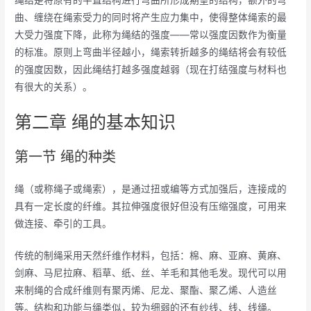
曲、缠绕在绳索受力的同时将产生应力集中，使得整体绳索的最
大受力强度下降，此称为绳结的强度——常以强度因数作为衡量
的标准。原则上弯曲半径越小，绳索转折越多的绳结将会有较低
的强度因数，因此绳结打越多强度越弱（现在打结强度与材料也
有很大的关系）。
第二章 绳的基本知识
第一节 绳的种类
绳（或称绳子或绳索），是通过扭或编等方式加强后，连接成的
具有一定长度的纤维。其拉伸强度很好但没有压缩强度，可用来
做连接、牵引的工具。
传统的制绳采用天然纤维作材料，包括：棉、麻、亚麻、黄麻、
剑麻、马尼拉麻、稻草、纸、丝、羊毛和其他毛发。现代可以用
来制绳的合成纤维则有聚丙烯、尼龙、聚酯、聚乙烯、人造丝
等。结构和功能与绳类似，较为细弱的还有纱线、线、线绳。