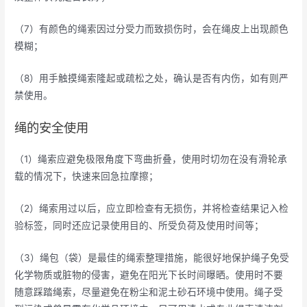
（7）有颜色的绳索因过分受力而致损伤时，会在绳皮上出现颜色
模糊；
（8）用手触摸绳索隆起或疏松之处，确认是否有内伤，如有则严
禁使用。
绳的安全使用
（1）绳索应避免极限角度下弯曲折叠，使用时切勿在没有滑轮承
载的情况下，快速来回急拉摩擦；
（2）绳索用过以后，应立即检查有无损伤，并将检查结果记入检
验标签，同时还应记录使用目的、所受负荷及使用时间等；
（3）绳包（袋）是最佳的绳索整理措施，能很好地保护绳子免受
化学物质或脏物的侵害，避免在阳光下长时间曝晒。使用时不要
随意踩踏绳索，尽量避免在粉尘和泥土砂石环境中使用。绳子受