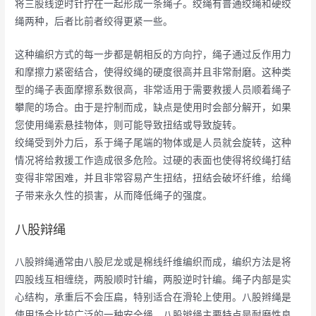
将三股线逆时针拧在一起形成一条绳子。绞绳有普通绞绳和硬绞
绳两种，后者比前者绞得更紧一些。
这种编织方式的每一步都是朝相反的方向拧，绳子通过反作用力
和摩擦力紧密结合，使得绞绳的硬度很高并且非常耐磨。这种类
型的绳子表面摩擦系数很高，非常适用于需要救援人员顺着绳子
攀爬的场合。由于是拧制而成，缺点是使用时会部分解开，如果
您使用绳索悬挂物体，则可能导致扭结或导致旋转。
绞绳受到外力后，系于绳子尾端的物体或是人员就会旋转，这种
情况将给救援工作造成很多危险。过硬的表面也使得将绞绳打结
变得非常困难，并且非常容易产生扭结，扭结会破坏纤维，给绳
子带来永久性的损害，从而降低绳子的强度。
八股辩绳
八股辫绳通常由八股尼龙或是棉线纤维编织而成，编织方法是将
四股线互相缠绕，两股顺时针编，两股逆时针编。绳子内部是实
心结构，承重后不会压扁，特别适合在滑轮上使用。八股辫绳是
使用场合比较广泛的一种安全绳。八股辫绳主要特点是耐磨性良