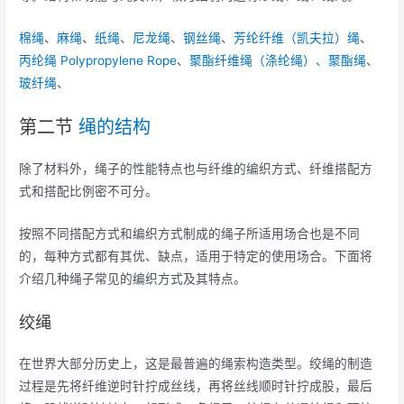
棉绳
、
麻绳
、
纸绳
、
尼龙绳
、
钢丝绳
、
芳纶纤维（凯夫拉）绳
、
丙纶绳 Polypropylene Rope
、
聚酯纤维绳（涤纶绳）、聚酯绳
、
玻纤绳
、
第二节
绳的结构
除了材料外，绳子的性能特点也与纤维的编织方式、纤维搭配方
式和搭配比例密不可分。
按照不同搭配方式和编织方式制成的绳子所适用场合也是不同
的，每种方式都有其优、缺点，适用于特定的使用场合。下面将
介绍几种绳子常见的编织方式及其特点。
绞绳
在世界大部分历史上，这是最普遍的绳索构造类型。绞绳的制造
过程是先将纤维逆时针拧成丝线，再将丝线顺时针拧成股，最后