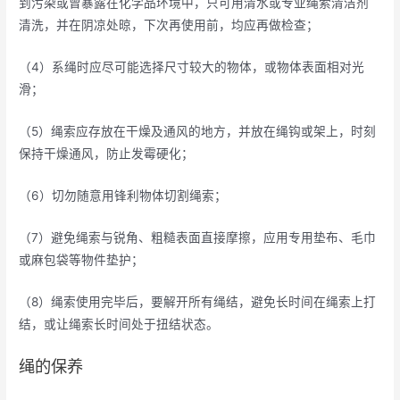
到污染或曾暴露在化学品环境中，只可用清水或专业绳索清洁剂
清洗，并在阴凉处晾，下次再使用前，均应再做检查；
（4）系绳时应尽可能选择尺寸较大的物体，或物体表面相对光
滑；
（5）绳索应存放在干燥及通风的地方，并放在绳钩或架上，时刻
保持干燥通风，防止发霉硬化；
（6）切勿随意用锋利物体切割绳索；
（7）避免绳索与锐角、粗糙表面直接摩擦，应用专用垫布、毛巾
或麻包袋等物件垫护；
（8）绳索使用完毕后，要解开所有绳结，避免长时间在绳索上打
结，或让绳索长时间处于扭结状态。
绳的保养