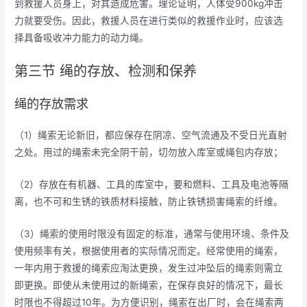
到救援人员身上，对其造成危害。理论证明，人体受900kg冲击
力就要受伤。因此，救援人员在进行类似的救援作业时，应该选
择具备吸收冲力能力的动力绳。
第三节 绳的存放、检测和保养
绳的存放需求
（1）绳索无论新旧，都应保存在阴凉、空气流通及不受日光直射
之处。用过的绳索未完全阴干前，切勿放入库室或绳包内存放；
（2）存放在有机器、工具的库室中，要和燃料、工具及电池等隔
离，也不可和生锈的铁质材料接触，防止铁锈损害绳索的纤维。
（3）绳索的使用时限没有固定的标准，通常与使用环境、条件及
使用频率有关，根据使用者的实际情况而定。经常使用的绳索，
一年内用于救援的绳索应淘汰更换，发生过冲坠后的绳索则需立
即更换。即使从未使用过的新绳索，在保存良好的情况下，最长
时限也不得超过10年。为方便识别，绳索在出厂时，会在绳索两