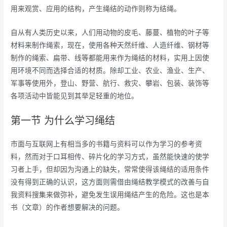
用来观赏、应用的结构，产生绳结的动作则称为结绳。
自从有人类历史以来，人们用动物的皮毛、藤蔓、植物的叶子等
材料来制作绳索，现在，使用各种天然纤维、人造纤维、钢材等
制作的绳索、扁带、线等都能用来作为绳结的材料，实用上因使
用环境不同而选择合适的材质。除却工业、农业、渔业、生产、
军事等使用外，登山、野营、航行、救灾、攀岩、包装、装饰等
各项活动中皆能见到其举足轻重的地位。
第一节 为什么学习绳结
市面与互联网上有相当多的书籍与资料可以作为学习的参考资
料，然而对于口耳相传、碎片化的学习方式，虽然能快速的使学
习者上手，但却因为沟通上的缺失，常常使得该绳结的适用条件
没有得到正确的认识，这方面则需借由绳结教学模式的改善与自
我资料搜集来做弥补，避免发生误用绳结产生的危险。这也是本
书（文章）的作者想要解决的问题。