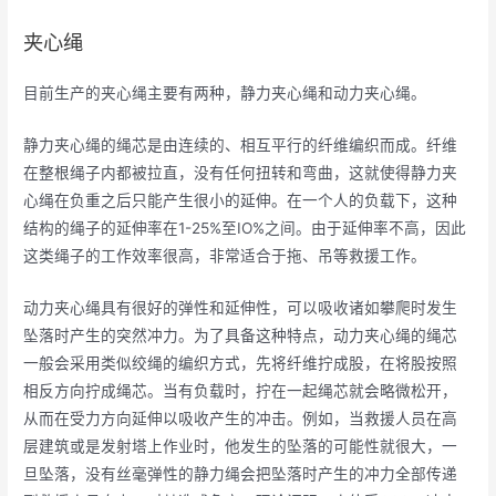
夹心绳
目前生产的夹心绳主要有两种，静力夹心绳和动力夹心绳。
静力夹心绳的绳芯是由连续的、相互平行的纤维编织而成。纤维
在整根绳子内都被拉直，没有任何扭转和弯曲，这就使得静力夹
心绳在负重之后只能产生很小的延伸。在一个人的负载下，这种
结构的绳子的延伸率在1-25%至IO%之间。由于延伸率不高，因此
这类绳子的工作效率很高，非常适合于拖、吊等救援工作。
动力夹心绳具有很好的弹性和延伸性，可以吸收诸如攀爬时发生
坠落时产生的突然冲力。为了具备这种特点，动力夹心绳的绳芯
一般会采用类似绞绳的编织方式，先将纤维拧成股，在将股按照
相反方向拧成绳芯。当有负载时，拧在一起绳芯就会略微松开，
从而在受力方向延伸以吸收产生的冲击。例如，当救援人员在高
层建筑或是发射塔上作业时，他发生的坠落的可能性就很大，一
旦坠落，没有丝毫弹性的静力绳会把坠落时产生的冲力全部传递