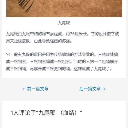
九尾鞭
九尾鞭由九根带结的棉布索组成，约76厘米长，它的设计使它被
用来扯破皮肤，由此导致强烈的疼痛。
它一般有九股的原因是因为传统编绳的方法导致的。三根纱线编
成一根细索，三根细索编成一根粗索。当时的人把一个粗绳解开
成三根细绳，再解开成三根更细的绳，这样就成了九尾鞭了。
文
←
前一篇文章
后一篇文章
→
章
导
航
1人评论了“九尾鞭 （血结）”