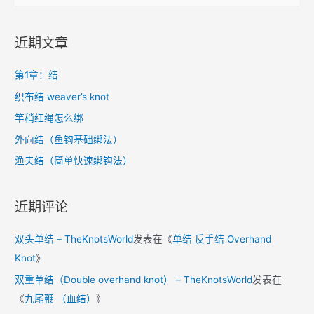
a
r
近期文章
c
h
第1章：结
f
织布结 weaver’s knot
o
竿稍红绳怎么绑
r
外向结（鱼钩基础绑法）
:
渔夫结（简单快速绑钩法）
近期评论
双头单结 – TheKnotsWorld
发表在《
单结 反手结 Overhand
Knot
》
双重单结（Double overhand knot） – TheKnotsWorld
发表在
《
九尾鞭 （血结）
》