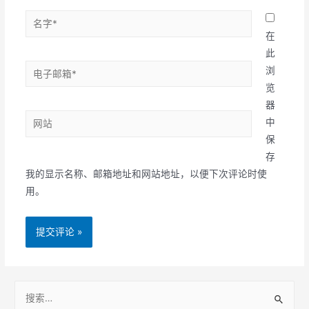
名
字
在
*
此
电
浏
子
览
邮
器
网
箱
中
站
*
保
存
我的显示名称、邮箱地址和网站地址，以便下次评论时使
用。
S
e