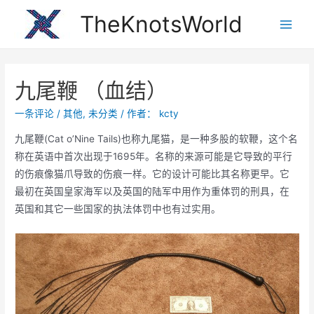
跳
TheKnotsWorld
至
Main
内
Men
容
九尾鞭 （血结）
一条评论
/
其他
,
未分类
/ 作者：
kcty
九尾鞭(Cat o’Nine Tails)也称九尾猫，是一种多股的软鞭，这个名
称在英语中首次出现于1695年。名称的来源可能是它导致的平行
的伤痕像猫爪导致的伤痕一样。它的设计可能比其名称更早。它
最初在英国皇家海军以及英国的陆军中用作为重体罚的刑具，在
英国和其它一些国家的执法体罚中也有过实用。