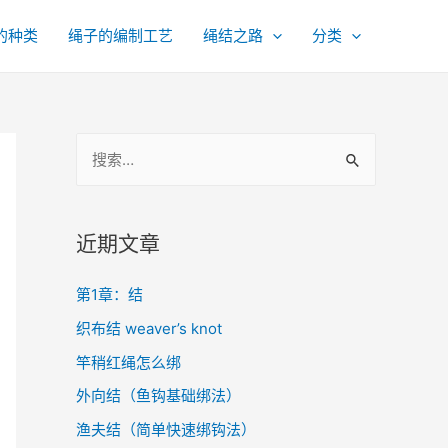
的种类
绳子的编制工艺
绳结之路
分类
S
e
a
r
近期文章
c
第1章：结
h
f
织布结 weaver’s knot
o
竿稍红绳怎么绑
r
外向结（鱼钩基础绑法）
:
渔夫结（简单快速绑钩法）