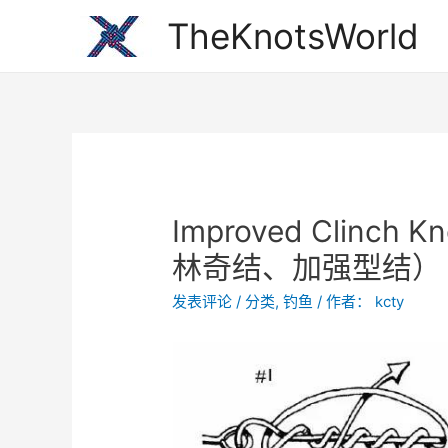
跳
TheKnotsWorld
至
内
容
Improved Clinc
林奇结、加强型结）
发表评论
/
分类
,
钓鱼
/ 作者：
kcty